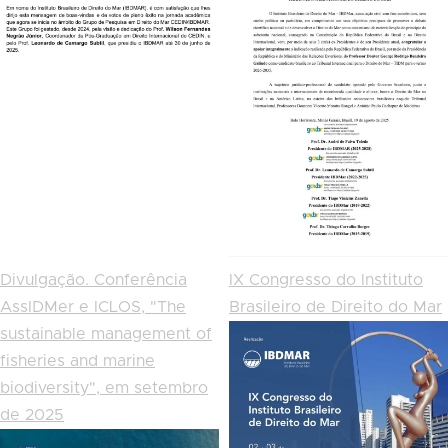
Divulgação. Conferência
IX Congresso do Instituto
AssIDMer e ICLOS, "The
Brasileiro de Direito do Mar
sustainable management of
fisheries and marine
biodiversity", em setembro
de 2025