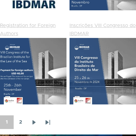
Registration for Foreign
Inscrições VIII Congresso do
Authors
IBDMAR
1
2
Página
Página
Próxima
Última
Paginação
atual
página
página