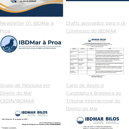
Newsletter 01. IBDMar à
Drafts aprovados para o IX
Proa
Congresso do IBDMAR
Grupo de Pesquisa em
Carta de Apoio à
Direito do Mar
Candidatura Brasileira ao
CEDIN/IBDMAR
Tribunal Internacional do
Direito do Mar