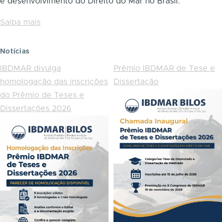
e desenvolvimento do Direito do Mar no Brasil.
Saiba mais
Notícias
IBDMAR divulga
Prêmio IBDMAR de Tese e
homologação das inscrições
Dissertação
do Prêmio de Teses e
Dissertações 2026